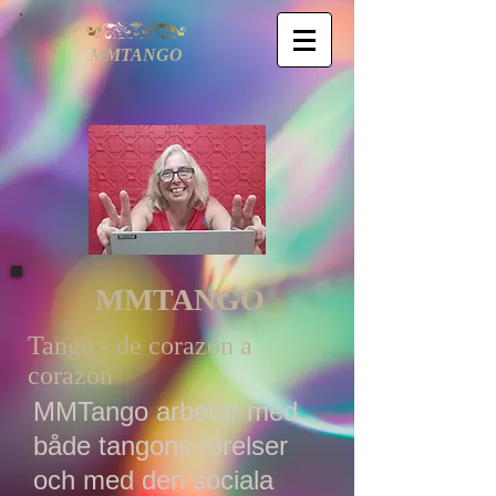
MMTANGO
MMTANGO
Tango - de corazón a
corazón
MMTango arbetar med
både tangons rörelser
och med den sociala