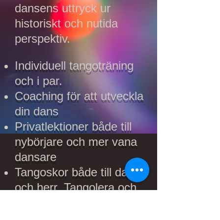
dansens uttryck ur
historiskt och nutida
perspektiv.
Individuell tangoträning
och i par.
Coaching för att utveckla
din dans
Privatlektioner både till
nybörjare och mer vana
dansare
Tangoskor både till dam
och herr. Tangolera och
även lokala handgjorda
skor.